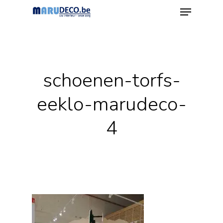
Menu
Skip
to
Close
main
Menu
content
schoenen-torfs-
eeklo-marudeco-
4