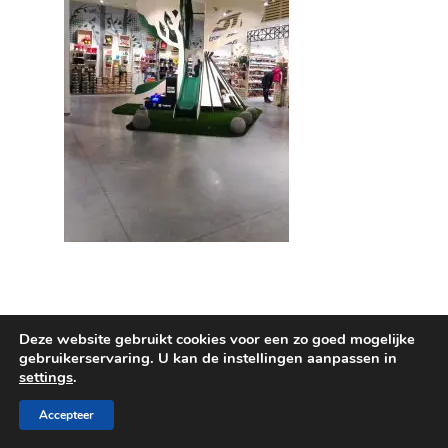
Deze website gebruikt cookies voor een zo goed mogelijke
gebruikerservaring. U kan de instellingen aanpassen in
© 2026 Maru Deco. Design and development by
settings
.
Contentu
Accepteer