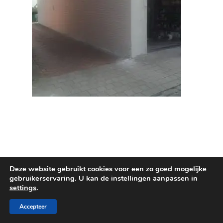
Deze website gebruikt cookies voor een zo goed mogelijke
gebruikerservaring. U kan de instellingen aanpassen in
© 2026 Maru Deco. Design and development by
settings
.
Contentu
Accepteer