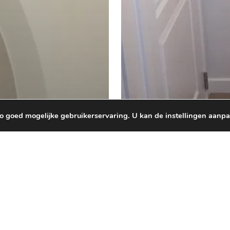
zo goed mogelijke gebruikerservaring. U kan de instellingen aanp
hilderwerken
lderwerken
Binnenschilderwerken
amerrenovatie
Interieur van e
nt
herschilderen