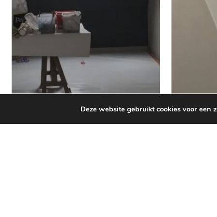
Deze website gebruikt cookies voor een 
Binnenschilderwerken
Binnensc
Schilderwerken
Schi
interieur kantoor te
badk
Antwerpen
te Ge