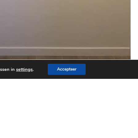
assen in
settings
.
Accepteer
en woning