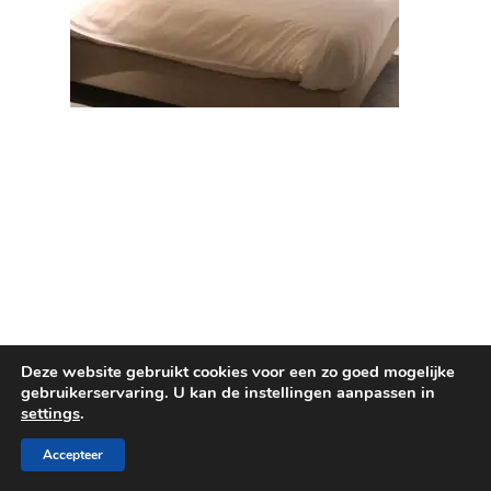
Deze website gebruikt cookies voor een zo goed mogelijke
gebruikerservaring. U kan de instellingen aanpassen in
© 2026 Maru Deco. Design and development by
settings
.
Contentu
Accepteer